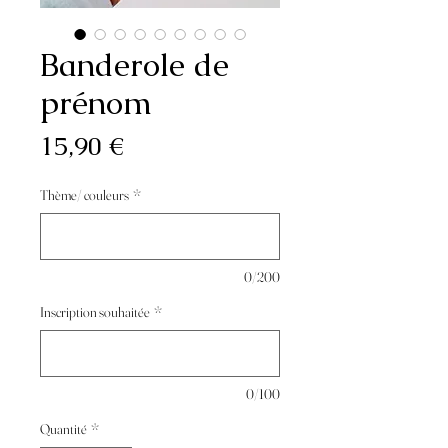
Banderole de
prénom
Prix
15,90 €
Thème/ couleurs
*
0/200
Inscription souhaitée
*
0/100
Quantité
*