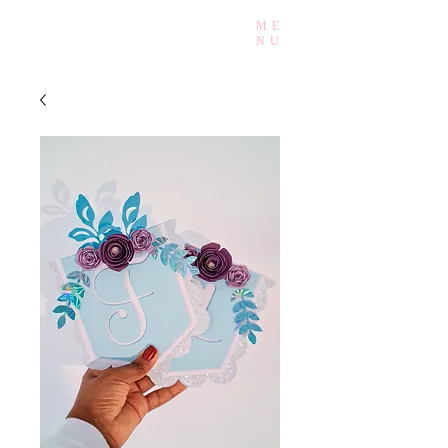
ME
Mady.Events
NU