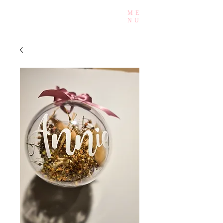
ME
Mady.Events
NU